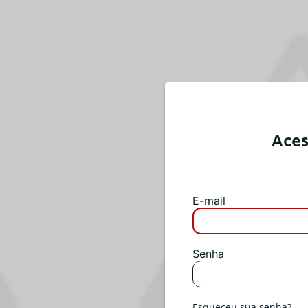
Aces
E-mail
Senha
Esqueceu sua senha?